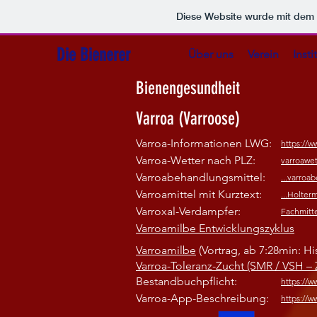
Diese Website wurde mit de
Die Bienerer
Über uns
Verein
Inst
Bienengesundheit
Varroa (Varroose)
Varroa-Informationen LWG:
https://w
Varroa-Wetter nach PLZ:
varroawet
Varroabehandlungsmittel:
...varroa
Varroamittel mit Kurztext:
...Holter
Varroxal-Verdampfer:
Fachmitt
Varroamilbe Entwicklungszyklus
Varroamilbe
(Vortrag, ab 7:28min: H
Varroa-Toleranz-Zucht (SMR / VSH – 
Bestandbuchpflicht:
https://w
Varroa-App-Beschreibung:
https://