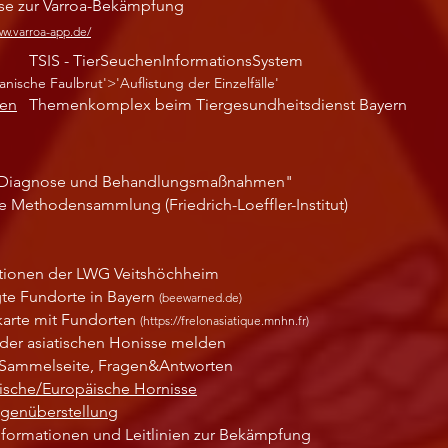
se zur Varroa-Bekämpfung
ww.varroa-app.de/
TSIS - TierSeuchenInformationsSystem
ische Faulbrut'>'Auflistung der Einzelfälle'
nen
Themenkomplex beim Tiergesundheitsdienst Bayern
"Diagnose und Behandlungsmaßnahmen"
e Methodensammlung (Friedrich-Loeffler-Institut)
tionen der LWG Veitshöchheim
gte Fundorte in Bayern
(beewarned.de)
arte mit Fundorten
(
https://frelonasiatique.mnhn.fr
)
der asiatischen Honisse melden
-Sammelseite, Fragen&Antworten
ische/Europäische Hornisse
egenüberstellung
formationen und Leitlinien zur Bekämpfung