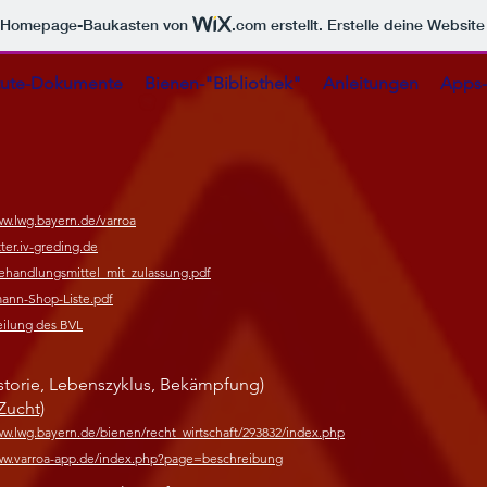
m Homepage-Baukasten von
.com
erstellt. Erstelle deine Websit
itute-Dokumente
Bienen-"Bibliothek"
Anleitungen
Apps-
ww.lwg.bayern.de/varroa
ter.iv-greding.de
behandlungsmittel_mit_zulassung.pdf
mann-Shop-Liste.pdf
eilung des BVL
istorie, Lebenszyklus, Bekämpfung)
Zucht)
ww.lwg.bayern.de/bienen/recht_wirtschaft/293832/index.php
www.varroa-app.de/index.php?page=beschreibung