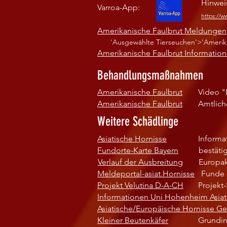
Hinwei
Varroa-App:
https://w
Amerikanische Faulbrut Meldungen
'Ausgewählte Tierseuchen'>'Amerikan
Amerikanische Faulbrut Informatio
Behandlungsmaßnahmen
Amerikanische Faulbrut
Video 
Amerikanische Faulbrut
Amtlich
Weitere Schädlinge
Asiatische Hornisse
Informa
Fundorte-Karte Bayern
bestäti
Verlauf der Ausbreitung
Europak
Meldeportal-asiat.Hornisse
Funde 
Projekt Velutina D-A-CH
Projekt
Informationen Uni Hohenheim Asiat
Asiatische/Europäische Hornisse G
Kleiner Beutenkäfer
Grundin